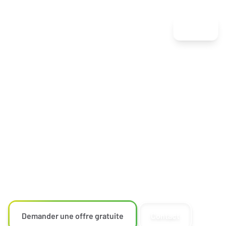
Menu
...votre conseiller 1nergétique
Nos services dans le domaine de l'efficacité
énergétique comprennent l'élaboration d'un passeport
énergétique, le conseil énergétique dans le cadre
d'une rénovation énergétique, des tests
d'infiltrométrie (Blower-Door) pour vérifier l'étanchéité
à l'air, la thermographie (imagerie thermique), le calcul
des ponts thermiques ainsi que le soutien dans le
cadre du pacte climatique pour les communes.
Demander une offre gratuite
Contact