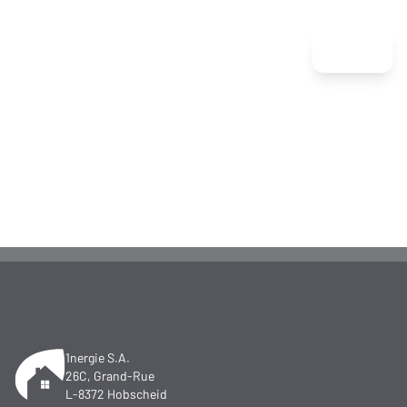
Menu
1nergie S.A.
26C, Grand-Rue
L-8372 Hobscheid